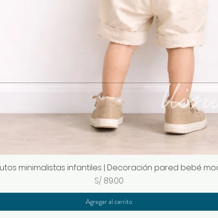
 autos minimalistas infantiles | Decoración pared bebé m
Precio
S/ 89.00
Agregar al carrito