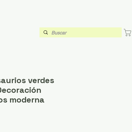
saurios verdes
 Decoración
ños moderna