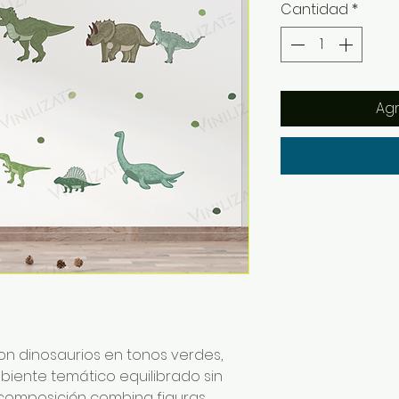
Cantidad
*
Agr
on dinosaurios en tonos verdes,
iente temático equilibrado sin
 composición combina figuras