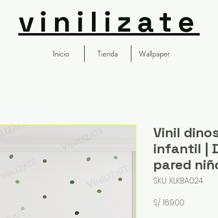
vinilizate
Inicio
Tienda
Wallpaper
Vinil dino
infantil |
pared ni
SKU: XLKBA024
Precio
S/ 169.00