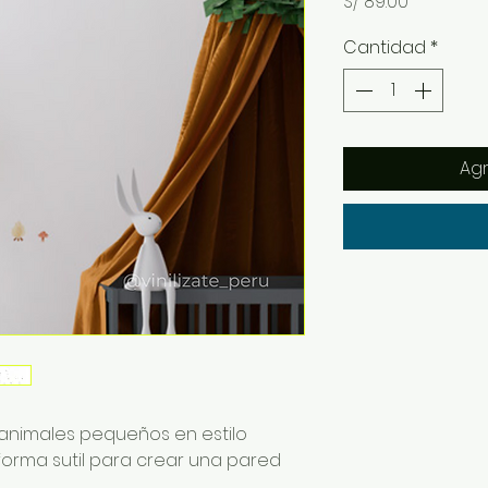
Precio
S/ 89.00
Cantidad
*
Agr
n animales pequeños en estilo
 forma sutil para crear una pared