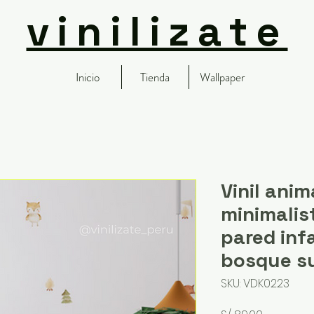
vinilizate
Inicio
Tienda
Wallpaper
Vinil ani
minimalis
pared inf
bosque s
SKU: VDK0223