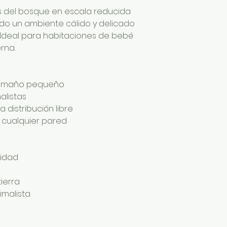
s del bosque en escala reducida
ndo un ambiente cálido y delicado
. Ideal para habitaciones de bebé
rna.
 tamaño pequeño
alistas
 distribución libre
 cualquier pared
lidad
tierra
nimalista