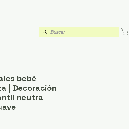
males bebé
ta | Decoración
antil neutra
uave