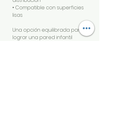
distribución
• Compatible con superficies
lisas
Una opción equilibrada para
lograr una pared infantil
cálida, delicada y con
identidad visual clara.
vinilizate
Productos relacionados