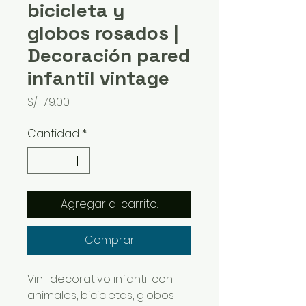
bicicleta y
globos rosados |
Decoración pared
infantil vintage
Precio
S/ 179.00
Cantidad
*
Agregar al carrito.
Comprar
Vinil decorativo infantil con
animales, bicicletas, globos