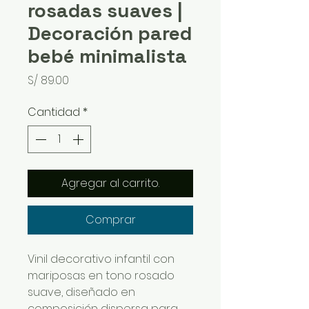
rosadas suaves |
Decoración pared
bebé minimalista
Precio
S/ 89.00
Cantidad
*
Agregar al carrito.
Comprar
Vinil decorativo infantil con
mariposas en tono rosado
suave, diseñado en
composición dispersa para