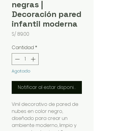
negras |
Decoración pared
infantil moderna
Precio
S/ 89.00
Cantidad
*
Agotado
Notificar al estar disponible
Vinil decorativo de pared de
nubes en color negro,
diseñado para crear un
ambiente moderno, limpio y