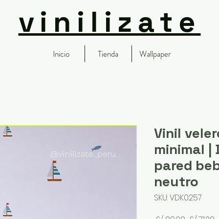
vinilizate
Inicio
Tienda
Wallpaper
Vinil vele
minimal |
pared beb
neutro
SKU: VDK0257