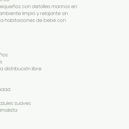
pequeños con detalles marinos en
mbiente limpio y relajante sin
para habitaciones de bebé con
eños
os
 distribución libre
lidad
 azules suaves
nimalista