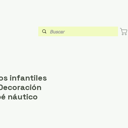
ros infantiles
 Decoración
é náutico